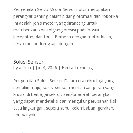
Pengenalan Servo Motor Servo motor merupakan
perangkat penting dalam bidang otomasi dan robotika.
Ini adalah jenis motor yang dirancang untuk
memberikan kontrol yang presisi pada posisi,
kecepatan, dan torsi. Berbeda dengan motor biasa,
servo motor dilengkapi dengan...
Solusi Sensor
by
admin
|
Jun 4, 2026
|
Berita Teknologi
Pengenalan Solusi Sensor Dalam era teknologi yang
semakin maju, solusi sensor memainkan peran yang
krusial di berbagai sektor. Sensor adalah perangkat
yang dapat mendeteksi dan mengukur perubahan fisik
atau lingkungan, seperti suhu, kelembaban, gerakan,
dan banyak...