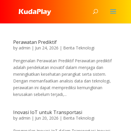
Perawatan Prediktif
by
admin
|
Jun 24, 2026
|
Berita Teknologi
Pengenalan Perawatan Prediktif Perawatan prediktif
adalah pendekatan inovatif dalam menjaga dan
meningkatkan kesehatan perangkat serta sistem.
Dengan memanfaatkan analisis data dan teknologi,
perawatan ini dapat memprediksi kemungkinan
kerusakan sebelum terjadi,...
Inovasi IoT untuk Transportasi
by
admin
|
Jun 20, 2026
|
Berita Teknologi
Pengenalan Inovasi IoT dalam Transportasi Inovasi