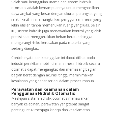
Salah satu keunggulan utama dari sistem hidrolik
otomatis adalah kemampuannya untuk menghasilkan
daya angkat yang besar dengan ukuran perangkat yang
relatif kecil. Ini memungkinkan penggunaan mesin yang
lebih efisien tanpa memerlukan ruang yang luas. Selain
itu, sistem hidrolik juga menawarkan kontrol yang lebih
presisi saat menggerakkan beban berat, sehingga
mengurangi risiko kerusakan pada material yang
sedang diangkat.
Contoh nyata dari keunggulan ini dapat dilihat pada
industri perakitan mobil, di mana mesin hidrolik secara
otomatis dapat mengangkat dan memasang bagian-
bagian berat dengan akurasi tinggi, meminimalkan
kesalahan yang dapat terjadi dalam proses manual.
Perawatan dan Keamanan dalam
Penggunaan Hidrolik Otomatis
Meskipun sistem hidrolik otomatis menawarkan
banyak kelebihan, perawatan yang tepat sangat
penting untuk menjaga kinerja dan keselamatan.