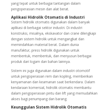
yang tepat untuk berbagai tantangan dalam
pengoperasian mesin dan alat berat.
Aplikasi Hidrolik Otomatis di Industri
Sistem hidrolik otomatis digunakan dalam banyak
aplikasi di berbagai sektor industri. Di industri
konstruksi, misalnya, ekskavator dan crane dilengkapi
dengan sistem hidrolik untuk mengangkat dan
memindahkan material berat. Dalam dunia
manufaktur, press hidrolik digunakan untuk
membentuk, membentuk, dan menyusun berbagai
produk dari logam dan bahan lainnya.
Sistem ini juga digunakan dalam industri otomotif
untuk pengoperasian rem dan kopling, memberikan
kenyamanan dan keamanan saat berkendara. Dalam
kendaraan komersial, hidrolik otomatis membantu
dalam pengoperasian pintu dan lift yang memudahkan
akses bagi penumpang dan barang.
Keunggulan Sistem Hidrolik Otomatis