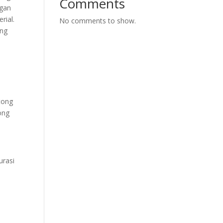
Comments
ngan
rial.
No comments to show.
ang
tong
ong
urasi