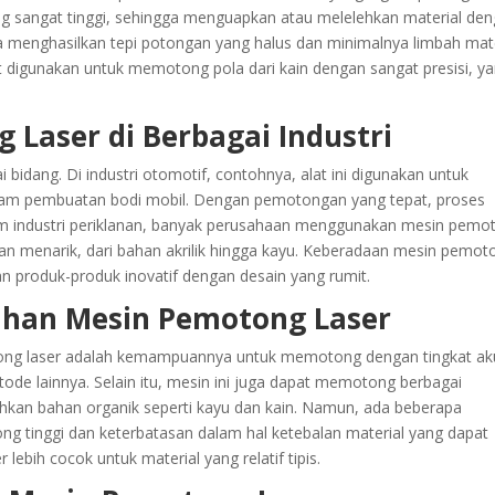
ang sangat tinggi, sehingga menguapkan atau melelehkan material de
ga menghasilkan tepi potongan yang halus dan minimalnya limbah mate
at digunakan untuk memotong pola dari kain dengan sangat presisi, y
 Laser di Berbagai Industri
idang. Di industri otomotif, contohnya, alat ini digunakan untuk
am pembuatan bodi mobil. Dengan pemotongan yang tepat, proses
lam industri periklanan, banyak perusahaan menggunakan mesin pemo
an menarik, dari bahan akrilik hingga kayu. Keberadaan mesin pemot
n produk-produk inovatif dengan desain yang rumit.
han Mesin Pemotong Laser
ong laser adalah kemampuannya untuk memotong dengan tingkat ak
etode lainnya. Selain itu, mesin ini juga dapat memotong berbagai
bahkan bahan organik seperti kayu dan kain. Namun, ada beberapa
ong tinggi dan keterbatasan dalam hal ketebalan material yang dapat
bih cocok untuk material yang relatif tipis.