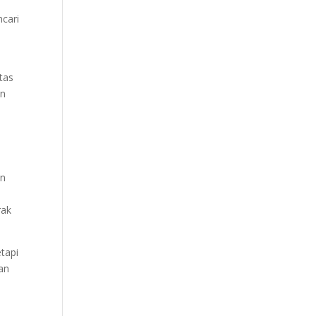
ncari
tas
an
an
rak
tapi
an