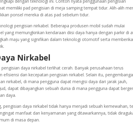
engkapi dengan teknologi ini. Contoh nyata penggunaan pengisian
at memiliki pad pengisian di meja samping tempat tidur. Alih-alih me
akkan ponsel mereka di atas pad sebelum tidur.
teknologi pengisian nirkabel. Beberapa produsen mobil sudah mulai
l yang memungkinkan kendaraan diisi daya hanya dengan parkir di a
angkah maju yang signifikan dalam teknologi otomotif serta memberik
ik.
aya Nirkabel
pengisian daya nirkabel terlihat cerah. Banyak perusahaan terus
n efisiensi dan kecepatan pengisian nirkabel. Selain itu, pengembang
an nirkabel, di mana pengguna dapat mengisi daya dari jarak jauh,
rwujud, dapat dibayangkan sebuah dunia di mana pengguna dapat berge
an daya.
, pengisian daya nirkabel tidak hanya menjadi sebuah kemewahan, te
engingat manfaat dan kenyamanan yang ditawarkannya, tidak diraguk
 umum di masa depan.