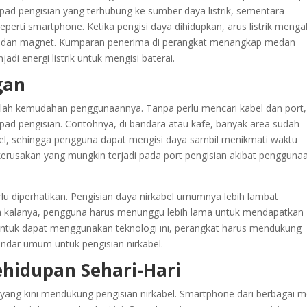
pad pengisian yang terhubung ke sumber daya listrik, sementara
perti smartphone. Ketika pengisi daya dihidupkan, arus listrik mengal
medan magnet. Kumparan penerima di perangkat menangkap medan
i energi listrik untuk mengisi baterai.
gan
dalah kemudahan penggunaannya. Tanpa perlu mencari kabel dan port,
d pengisian. Contohnya, di bandara atau kafe, banyak area sudah
kabel, sehingga pengguna dapat mengisi daya sambil menikmati waktu
 kerusakan yang mungkin terjadi pada port pengisian akibat pengguna
u diperhatikan. Pengisian daya nirkabel umumnya lebih lambat
a kalanya, pengguna harus menunggu lebih lama untuk mendapatkan
 untuk dapat menggunakan teknologi ini, perangkat harus mendukung
andar umum untuk pengisian nirkabel.
ehidupan Sehari-Hari
yang kini mendukung pengisian nirkabel. Smartphone dari berbagai m