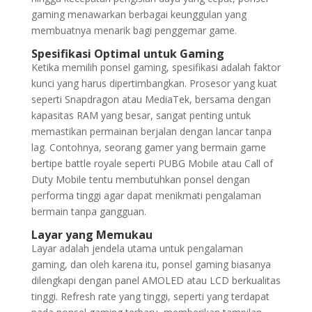
gaming menawarkan berbagai keunggulan yang
membuatnya menarik bagi penggemar game.
Spesifikasi Optimal untuk Gaming
Ketika memilih ponsel gaming, spesifikasi adalah faktor
kunci yang harus dipertimbangkan. Prosesor yang kuat
seperti Snapdragon atau MediaTek, bersama dengan
kapasitas RAM yang besar, sangat penting untuk
memastikan permainan berjalan dengan lancar tanpa
lag. Contohnya, seorang gamer yang bermain game
bertipe battle royale seperti PUBG Mobile atau Call of
Duty Mobile tentu membutuhkan ponsel dengan
performa tinggi agar dapat menikmati pengalaman
bermain tanpa gangguan.
Layar yang Memukau
Layar adalah jendela utama untuk pengalaman
gaming, dan oleh karena itu, ponsel gaming biasanya
dilengkapi dengan panel AMOLED atau LCD berkualitas
tinggi. Refresh rate yang tinggi, seperti yang terdapat