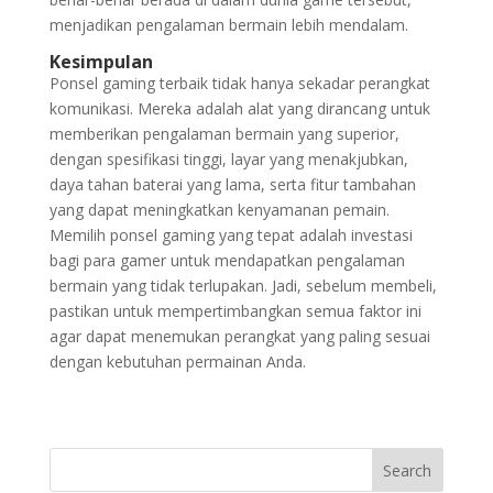
menjadikan pengalaman bermain lebih mendalam.
Kesimpulan
Ponsel gaming terbaik tidak hanya sekadar perangkat
komunikasi. Mereka adalah alat yang dirancang untuk
memberikan pengalaman bermain yang superior,
dengan spesifikasi tinggi, layar yang menakjubkan,
daya tahan baterai yang lama, serta fitur tambahan
yang dapat meningkatkan kenyamanan pemain.
Memilih ponsel gaming yang tepat adalah investasi
bagi para gamer untuk mendapatkan pengalaman
bermain yang tidak terlupakan. Jadi, sebelum membeli,
pastikan untuk mempertimbangkan semua faktor ini
agar dapat menemukan perangkat yang paling sesuai
dengan kebutuhan permainan Anda.
Search