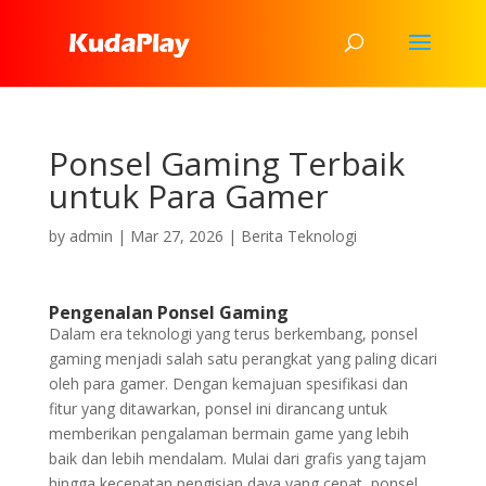
Ponsel Gaming Terbaik
untuk Para Gamer
by
admin
|
Mar 27, 2026
|
Berita Teknologi
Pengenalan Ponsel Gaming
Dalam era teknologi yang terus berkembang, ponsel
gaming menjadi salah satu perangkat yang paling dicari
oleh para gamer. Dengan kemajuan spesifikasi dan
fitur yang ditawarkan, ponsel ini dirancang untuk
memberikan pengalaman bermain game yang lebih
baik dan lebih mendalam. Mulai dari grafis yang tajam
hingga kecepatan pengisian daya yang cepat, ponsel