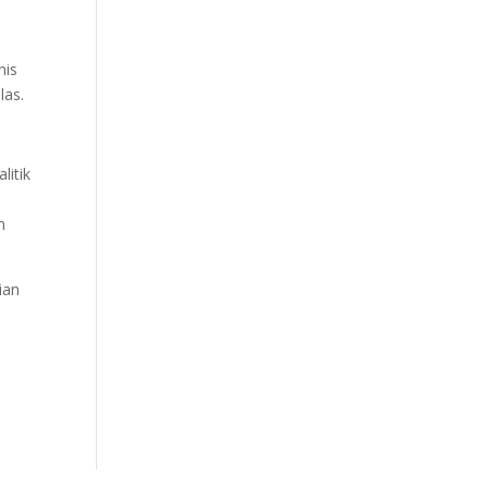
nis
las.
litik
n
ian