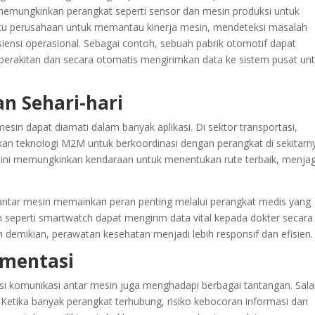
M memungkinkan perangkat seperti sensor dan mesin produksi untuk
ntu perusahaan untuk memantau kinerja mesin, mendeteksi masalah
siensi operasional. Sebagai contoh, sebuah pabrik otomotif dapat
erakitan dan secara otomatis mengirimkan data ke sistem pusat un
n Sehari-hari
esin dapat diamati dalam banyak aplikasi. Di sektor transportasi,
 teknologi M2M untuk berkoordinasi dengan perangkat di sekitarn
Hal ini memungkinkan kendaraan untuk menentukan rute terbaik, menja
 antar mesin memainkan peran penting melalui perangkat medis yang
 seperti smartwatch dapat mengirim data vital kepada dokter secara
 demikian, perawatan kesehatan menjadi lebih responsif dan efisien.
ementasi
i komunikasi antar mesin juga menghadapi berbagai tantangan. Sal
Ketika banyak perangkat terhubung, risiko kebocoran informasi dan