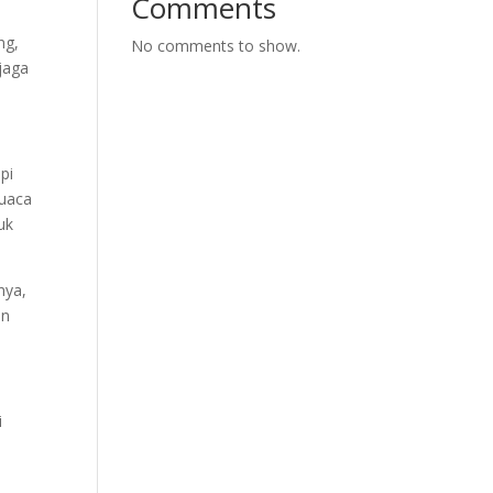
Comments
ng,
No comments to show.
jaga
pi
cuaca
uk
nya,
an
i