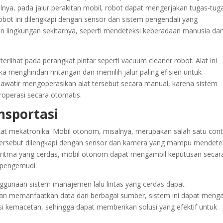
lnya, pada jalur perakitan mobil, robot dapat mengerjakan tugas-tug
t-robot ini dilengkapi dengan sensor dan sistem pengendali yang
 lingkungan sekitarnya, seperti mendeteksi keberadaan manusia da
rlihat pada perangkat pintar seperti vacuum cleaner robot. Alat ini
menghindari rintangan dan memilih jalur paling efisien untuk
awatir mengoperasikan alat tersebut secara manual, karena sistem
operasi secara otomatis.
nsportasi
rkat mekatronika. Mobil otonom, misalnya, merupakan salah satu con
il tersebut dilengkapi dengan sensor dan kamera yang mampu mendete
lgoritma yang cerdas, mobil otonom dapat mengambil keputusan secar
 pengemudi.
nggunaan sistem manajemen lalu lintas yang cerdas dapat
gan memanfaatkan data dari berbagai sumber, sistem ini dapat menga
si kemacetan, sehingga dapat memberikan solusi yang efektif untuk