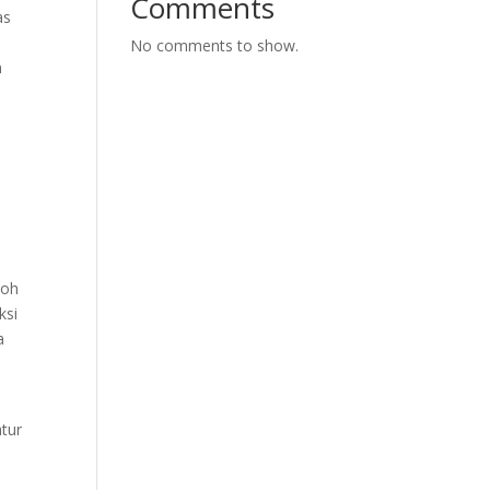
Comments
as
No comments to show.
n
toh
ksi
a
tur