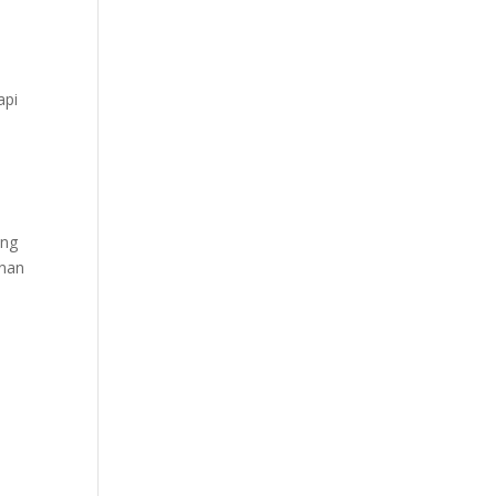
api
ang
anan