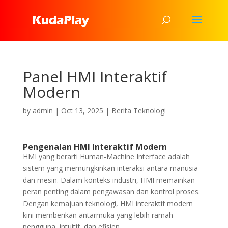
Panel HMI Interaktif
Modern
by
admin
|
Oct 13, 2025
|
Berita Teknologi
Pengenalan HMI Interaktif Modern
HMI yang berarti Human-Machine Interface adalah
sistem yang memungkinkan interaksi antara manusia
dan mesin. Dalam konteks industri, HMI memainkan
peran penting dalam pengawasan dan kontrol proses.
Dengan kemajuan teknologi, HMI interaktif modern
kini memberikan antarmuka yang lebih ramah
pengguna, intuitif, dan efisien.