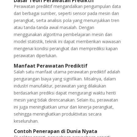
Dasar Teori Perawatan Prediktif
Perawatan prediktif mengandalkan pengumpulan data
dari berbagai sumber, seperti sensor pada mesin dan
perangkat, serta analisis pola yang menunjukkan tren
atau tanda-tanda awal masalah. Dengan
menggunakan algoritma pembelajaran mesin dan
model statistik, teknik ini dapat memberikan wawasan
mengenai kondisi perangkat dan memprediksi kapan
perawatan diperlukan.
Manfaat Perawatan Prediktif
Salah satu manfaat utama perawatan prediktif adalah
pengurangan biaya yang signifikan. Misalnya, dalam
industri manufaktur, perawatan yang dilakukan
berdasarkan prediksi dapat mengurangi waktu henti
mesin yang tidak direncanakan. Selain itu, perawatan
ini juga meningkatkan umur dan kinerja perangkat,
sehingga meningkatkan produktivitas secara
keseluruhan.
Contoh Penerapan di Dunia Nyata