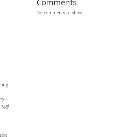
Comments
No comments to show.
yang
nya,
inggi
edia