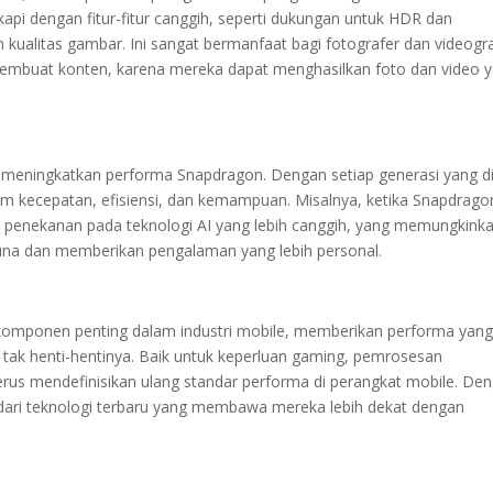
ngkapi dengan fitur-fitur canggih, seperti dukungan untuk HDR dan
alitas gambar. Ini sangat bermanfaat bagi fotografer dan videogr
mbuat konten, karena mereka dapat menghasilkan foto dan video 
meningkatkan performa Snapdragon. Dengan setiap generasi yang diri
lam kecepatan, efisiensi, dan kemampuan. Misalnya, ketika Snapdrago
pat penekanan pada teknologi AI yang lebih canggih, yang memungkink
una dan memberikan pengalaman yang lebih personal.
 komponen penting dalam industri mobile, memberikan performa yan
ng tak henti-hentinya. Baik untuk keperluan gaming, pemrosesan
erus mendefinisikan ulang standar performa di perangkat mobile. De
ari teknologi terbaru yang membawa mereka lebih dekat dengan