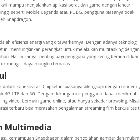
ing kali mampu menjalankan aplikasi berat dan game dengan lancar.
inggi seperti Mobile Legends atau PUBG, pengguna biasanya tidak
oleh Snapdragon.
alah efisiensi energi yang ditawarkannya. Dengan adanya teknologi
pset ini memungkinkan perangkat untuk melakukan multitasking dengan
han. Hal ini sangat penting bagi pengguna yang sering berada di luar
tuk mengisi daya mungkin terbatas.
ul
dalam konektivitas. Chipset ini biasanya dilengkapi dengan modem 
suk 4G LTE dan 5G. Dengan dukungan ini, pengguna dapat menikmati
aming video, bermain game online, atau hanya sekadar browsing. Misal
i terbaru bisa merasakan pengalaman streaming film berkualitas t
n Multimedia
inasi, kemampuan Snapdragon dalam pengolahan gambar dan multim