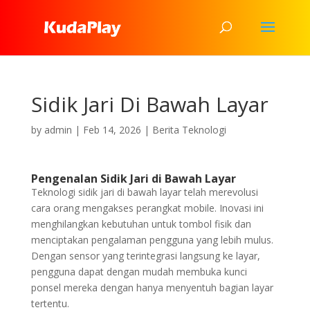
Sidik Jari Di Bawah Layar
by
admin
|
Feb 14, 2026
|
Berita Teknologi
Pengenalan Sidik Jari di Bawah Layar
Teknologi sidik jari di bawah layar telah merevolusi
cara orang mengakses perangkat mobile. Inovasi ini
menghilangkan kebutuhan untuk tombol fisik dan
menciptakan pengalaman pengguna yang lebih mulus.
Dengan sensor yang terintegrasi langsung ke layar,
pengguna dapat dengan mudah membuka kunci
ponsel mereka dengan hanya menyentuh bagian layar
tertentu.