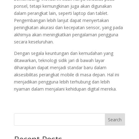
ponsel, tetapi kemungkinan juga akan digunakan
dalam perangkat lain, seperti laptop dan tablet.
Pengembangan lebih lanjut dapat menyertakan
peningkatan akurasi dan kecepatan sensor, yang pada
akhirnya akan meningkatkan pengalaman pengguna
secara keseluruhan.
Dengan segala keuntungan dan kemudahan yang
ditawarkan, teknologi sidik jari di bawah layar
diharapkan dapat menjadi standar baru dalam
aksesibilitas perangkat mobile di masa depan. Hal ini
menjadikan pengguna lebih terhubung dan lebih
nyaman dalam menjalani kehidupan digital mereka.
Search