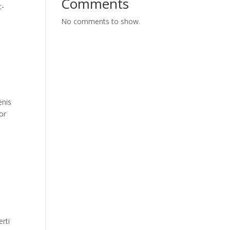
Comments
t-
No comments to show.
enis
or
rti